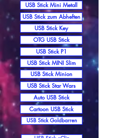
USB Stick Mini Metall
USB Stick zum Abheften
USB Stick Key
OTG USB Stick
USB Stick P1
USB Stick MINI Slim
USB Stick Minion
USB Stick Star Wars
Auto USB Stick
Cartoon USB Stick
USB Stick Goldbarren