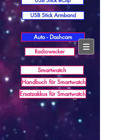
USB Stick eClip
USB Stick Armband
Auto - Dashcam
Radiowecker
Smartwatch
Handbuch für Smartwatch
USB Germany
Ersatzakkus für Smartwatch