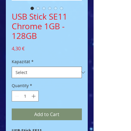
USB Stick SE11
Chrome 1GB -
128GB
Price
4,30 €
Kapazität
*
Quantity
*
Add to Cart
USB-Stick SE11